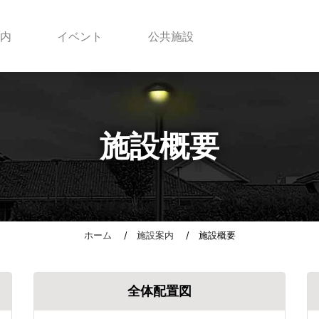
内
イベント
公共施設
施設概要
ホーム
/
施設案内
/ 施設概要
全体配置図