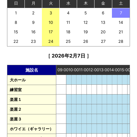
日
月
火
水
木
金
土
1
2
3
4
5
6
7
8
9
10
11
12
13
14
15
16
17
18
19
20
21
22
23
24
25
26
27
28
［ 2026年2月7日 ］
09:00
10:00
11:00
12:00
13:00
14:00
15:00
16:
施設名
大ホール
練習室
楽屋１
楽屋２
楽屋３
ホワイエ（ギャラリー）