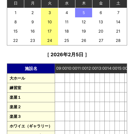
日
月
火
水
木
金
土
1
2
3
4
5
6
7
8
9
10
11
12
13
14
15
16
17
18
19
20
21
22
23
24
25
26
27
28
［ 2026年2月5日 ］
09:00
10:00
11:00
12:00
13:00
14:00
15:00
16:
施設名
大ホール
練習室
楽屋１
楽屋２
楽屋３
ホワイエ（ギャラリー）