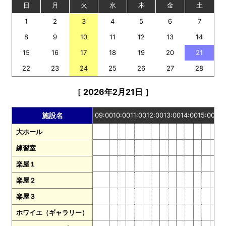
日
月
火
水
木
金
土
1
2
3
4
5
6
7
8
9
10
11
12
13
14
15
16
17
18
19
20
21
22
23
24
25
26
27
28
［ 2026年2月21日 ］
09:00
10:00
11:00
12:00
13:00
14:00
15:00
16:
施設名
大ホール
練習室
楽屋１
楽屋２
楽屋３
ホワイエ（ギャラリー）