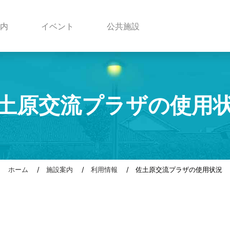
内
イベント
公共施設
土原交流プラザの使用
ホーム
/
施設案内
/
利用情報
/ 佐土原交流プラザの使用状況