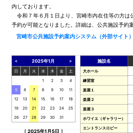
内しております。
令和７年６月１日より、宮崎市内在住等の方は公
予約が可能となりました。詳細は、公共施設予約
宮崎市公共施設予約案内システム（外部サイト
2025年1月
施設名
<
>
日
月
火
水
木
金
土
大ホール
1
2
3
4
練習室
5
6
7
8
9
10
11
楽屋１
12
13
14
15
16
17
18
楽屋２
19
20
21
22
23
24
25
楽屋３
26
27
28
29
30
31
ホワイエ（ギャラリー）
エントランスロビー
［ 2025年1月5日 ］